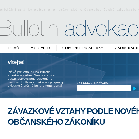
oficiální stránky odborného právnického časopisu české advokacie
DOMŮ
AKTUALITY
ODBORNÉ PŘÍSPĚVKY
Z ADVOKACI
vítejte!
Právě jste vstoupili na Bulletin
advokacie online. Naleznete zde
obsah stavovského odborného
časopisu Bulletin advokacie i příspěvky
VYHLEDAT NA WEBU
exklusivně určené jen pro tento portál.
ZÁVAZKOVÉ VZTAHY PODLE NOVÉ
OBČANSKÉHO ZÁKONÍKU