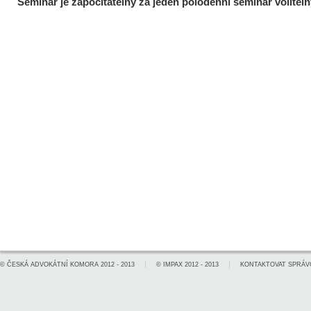
Seminář je započitatelný za jeden polodenní seminář voliteln
©
ČESKÁ ADVOKÁTNÍ KOMORA
2012 - 2013
©
IMPAX
2012 - 2013
KONTAKTOVAT SPRÁV