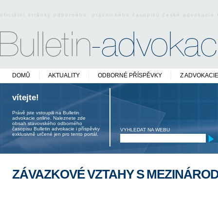
oficiální stránky odborného právnického časopisu české advokacie
DOMŮ
AKTUALITY
ODBORNÉ PŘÍSPĚVKY
Z ADVOKACI
vítejte!
Právě jste vstoupili na Bulletin
advokacie online. Naleznete zde
obsah stavovského odborného
časopisu Bulletin advokacie i příspěvky
VYHLEDAT NA WEBU
exklusivně určené jen pro tento portál.
ZÁVAZKOVÉ VZTAHY S MEZINÁRO