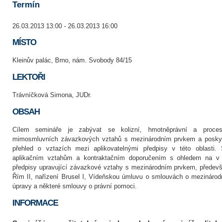
Termín
26.03.2013 13:00 - 26.03.2013 16:00
MÍSTO
Kleinův palác, Brno, nám. Svobody 84/15
LEKTOŘI
Trávníčková Simona, JUDr.
OBSAH
Cílem semináře je zabývat se kolizní, hmotněprávní a proce
mimosmluvních závazkových vztahů s mezinárodním prvkem a posky
přehled o vztazích mezi aplikovatelnými předpisy v této oblasti
aplikačním vztahům a kontraktačním doporučením s ohledem na v 
předpisy upravující závazkové vztahy s mezinárodním prvkem, předevš
Řím II, nařízení Brusel I, Vídeňskou úmluvu o smlouvách o mezinárodn
úpravy a některé smlouvy o právní pomoci.
INFORMACE