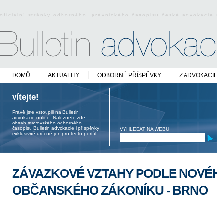
oficiální stránky odborného právnického časopisu české advokacie
DOMŮ
AKTUALITY
ODBORNÉ PŘÍSPĚVKY
Z ADVOKACI
vítejte!
Právě jste vstoupili na Bulletin
advokacie online. Naleznete zde
obsah stavovského odborného
časopisu Bulletin advokacie i příspěvky
VYHLEDAT NA WEBU
exklusivně určené jen pro tento portál.
ZÁVAZKOVÉ VZTAHY PODLE NOVÉ
OBČANSKÉHO ZÁKONÍKU - BRNO