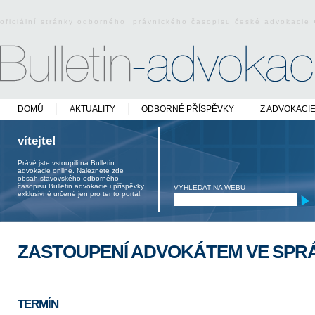
oficiální stránky odborného právnického časopisu české advokacie
DOMŮ
AKTUALITY
ODBORNÉ PŘÍSPĚVKY
Z ADVOKACI
vítejte!
Právě jste vstoupili na Bulletin
advokacie online. Naleznete zde
obsah stavovského odborného
časopisu Bulletin advokacie i příspěvky
VYHLEDAT NA WEBU
exklusivně určené jen pro tento portál.
ZASTOUPENÍ ADVOKÁTEM VE SPRÁ
TERMÍN