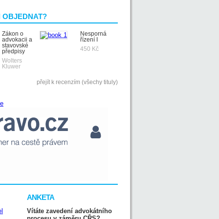
I OBJEDNAT?
Zákon o
Nesporná
advokacii a
řízení I
stavovské
450 Kč
předpisy
Wolters
Kluwer
přejít k recenzím (všechy tituly)
ANKETA
Vítáte zavedení advokátního
procesu v záměru CŘS?