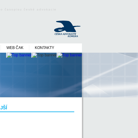
ého časopisu české advokacie
WEB ČAK
KONTAKTY
JŠÍ