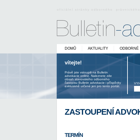
oficiální stránky odborného právnickéh
DOMŮ
AKTUALITY
ODBORNÉ 
vítejte!
Právě jste vstoupili na Bulletin
advokacie online. Naleznete zde
obsah stavovského odborného
časopisu Bulletin advokacie i příspěvky
VY
exklusivně určené jen pro tento portál.
ZASTOUPENÍ ADVOK
TERMÍN