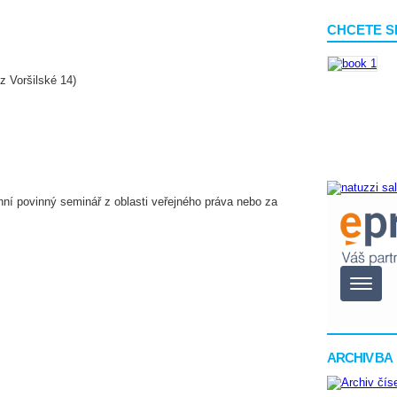
CHCETE S
z Voršilské 14)
nní povinný seminář z oblasti veřejného práva nebo za
ARCHIV BA