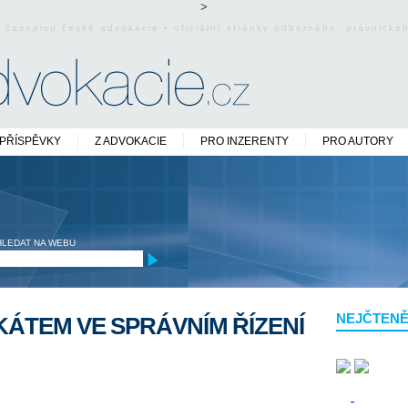
>
o časopisu české advokacie • oficiální stránky odborného právnick
PŘÍSPĚVKY
Z ADVOKACIE
PRO INZERENTY
PRO AUTORY
HLEDAT NA WEBU
NEJČTENĚ
ÁTEM VE SPRÁVNÍM ŘÍZENÍ