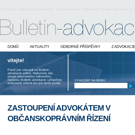
oficiální stránky odborného právnického časopisu české advokacie
DOMŮ
AKTUALITY
ODBORNÉ PŘÍSPĚVKY
Z ADVOKACI
vítejte!
Právě jste vstoupili na Bulletin
advokacie online. Naleznete zde
obsah stavovského odborného
časopisu Bulletin advokacie i příspěvky
VYHLEDAT NA WEBU
exklusivně určené jen pro tento portál.
ZASTOUPENÍ ADVOKÁTEM V
OBČANSKOPRÁVNÍM ŘÍZENÍ