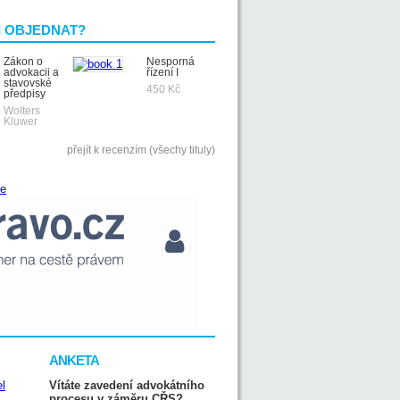
I OBJEDNAT?
Zákon o
Nesporná
advokacii a
řízení I
stavovské
450 Kč
předpisy
Wolters
Kluwer
přejít k recenzím (všechy tituly)
ANKETA
Vítáte zavedení advokátního
procesu v záměru CŘS?