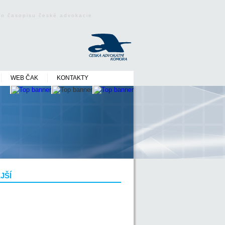
ého časopisu české advokacie
WEB ČAK
KONTAKTY
JŠÍ