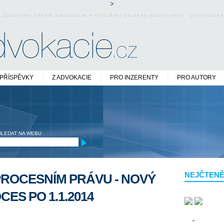
>
o časopisu české advokacie • oficiální stránky odborného právnick
PŘÍSPĚVKY
Z ADVOKACIE
PRO INZERENTY
PRO AUTORY
HLEDAT NA WEBU
NEJČTENĚ
PROCESNÍM PRÁVU - NOVÝ
CES PO 1.1.2014