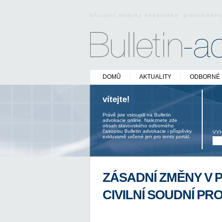
oficiální stránky odborného právnickéh
DOMŮ
AKTUALITY
ODBORNÉ 
vítejte!
Právě jste vstoupili na Bulletin
advokacie online. Naleznete zde
obsah stavovského odborného
časopisu Bulletin advokacie i příspěvky
VY
exklusivně určené jen pro tento portál.
ZÁSADNÍ ZMĚNY V 
CIVILNÍ SOUDNÍ PRO