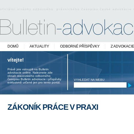
oficiální stránky odborného právnického časopisu české advokacie
DOMŮ
AKTUALITY
ODBORNÉ PŘÍSPĚVKY
Z ADVOKACI
vítejte!
Právě jste vstoupili na Bulletin
advokacie online. Naleznete zde
obsah stavovského odborného
časopisu Bulletin advokacie i příspěvky
VYHLEDAT NA WEBU
exklusivně určené jen pro tento portál.
ZÁKONÍK PRÁCE V PRAXI