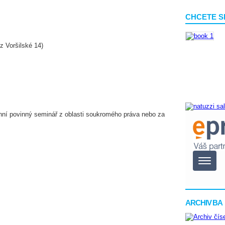
CHCETE S
z Voršilské 14)
enní povinný seminář z oblasti soukromého práva nebo za
ARCHIV BA