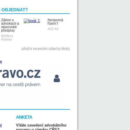
I OBJEDNAT?
Zákon o
Nesporná
advokacii a
řízení I
stavovské
450 Kč
předpisy
Wolters
Kluwer
přejít k recenzím (všechy tituly)
ANKETA
Vítáte zavedení advokátního
procesu v záměru CŘS?