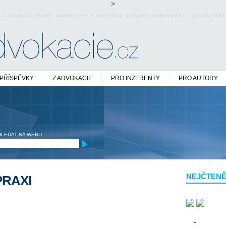
>
o časopisu české advokacie • oficiální stránky odborného právnick
PŘÍSPĚVKY
Z ADVOKACIE
PRO INZERENTY
PRO AUTORY
HLEDAT NA WEBU
NEJČTENĚ
PRAXI