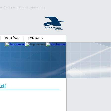
ého časopisu české advokacie
WEB ČAK
KONTAKTY
JŠÍ