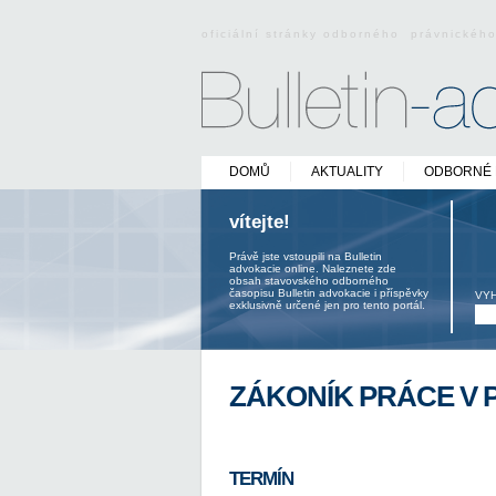
oficiální stránky odborného právnickéh
DOMŮ
AKTUALITY
ODBORNÉ 
vítejte!
Právě jste vstoupili na Bulletin
advokacie online. Naleznete zde
obsah stavovského odborného
časopisu Bulletin advokacie i příspěvky
VY
exklusivně určené jen pro tento portál.
ZÁKONÍK PRÁCE V 
TERMÍN