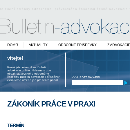
oficiální stránky odborného právnického časopisu české advokacie
DOMŮ
AKTUALITY
ODBORNÉ PŘÍSPĚVKY
Z ADVOKACI
vítejte!
Právě jste vstoupili na Bulletin
advokacie online. Naleznete zde
obsah stavovského odborného
časopisu Bulletin advokacie i příspěvky
VYHLEDAT NA WEBU
exklusivně určené jen pro tento portál.
ZÁKONÍK PRÁCE V PRAXI
TERMÍN