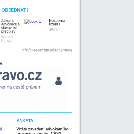
I OBJEDNAT?
Zákon o
Nesporná
advokacii a
řízení I
stavovské
450 Kč
předpisy
Wolters
Kluwer
přejít k recenzím (všechy tituly)
ANKETA
Vítáte zavedení advokátního
procesu v záměru CŘS?