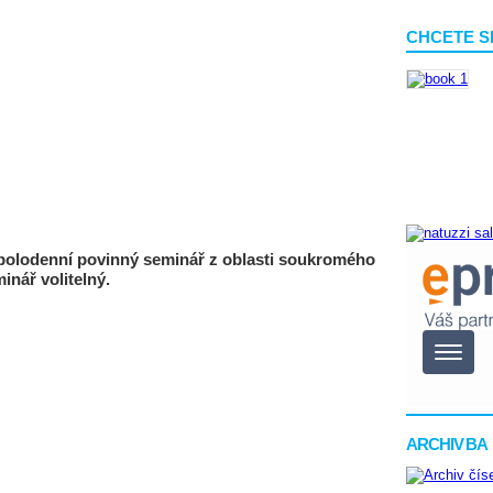
CHCETE S
 polodenní povinný seminář z oblasti soukromého
inář volitelný.
ARCHIV BA