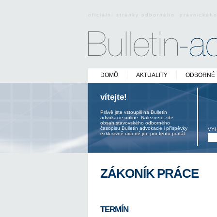
oficiální stránky odborného právnickéh
DOMŮ
AKTUALITY
ODBORNÉ 
vítejte!
Právě jste vstoupili na Bulletin
advokacie online. Naleznete zde
obsah stavovského odborného
časopisu Bulletin advokacie i příspěvky
VY
exklusivně určené jen pro tento portál.
ZÁKONÍK PRÁCE
TERMÍN