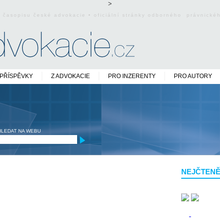
>
o časopisu české advokacie • oficiální stránky odborného právnick
PŘÍSPĚVKY
Z ADVOKACIE
PRO INZERENTY
PRO AUTORY
HLEDAT NA WEBU
NEJČTENĚ