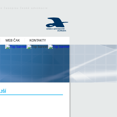
ého časopisu české advokacie
WEB ČAK
KONTAKTY
JŠÍ