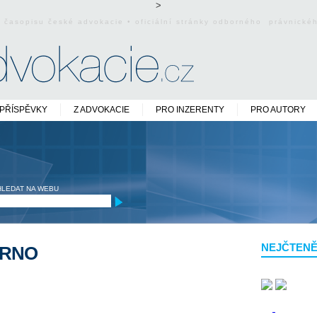
>
o časopisu české advokacie • oficiální stránky odborného právnick
PŘÍSPĚVKY
Z ADVOKACIE
PRO INZERENTY
PRO AUTORY
HLEDAT NA WEBU
NEJČTENĚ
BRNO