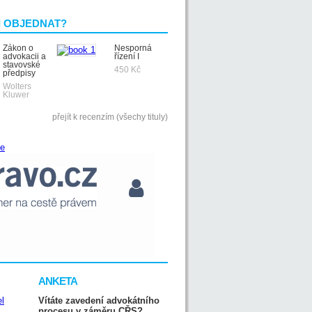
I OBJEDNAT?
Zákon o
Nesporná
advokacii a
řízení I
stavovské
450 Kč
předpisy
Wolters
Kluwer
přejít k recenzím (všechy tituly)
ANKETA
Vítáte zavedení advokátního
procesu v záměru CŘS?