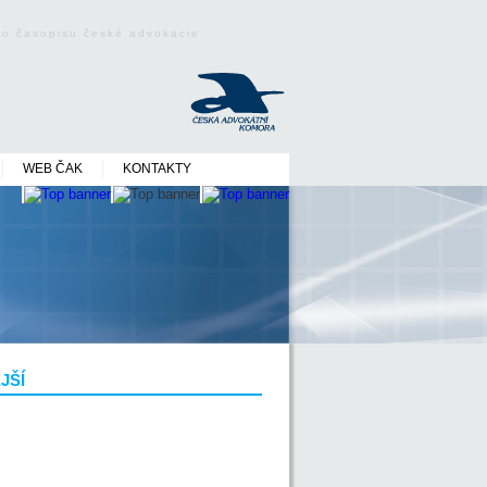
ého časopisu české advokacie
WEB ČAK
KONTAKTY
JŠÍ