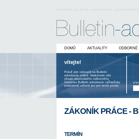
oficiální stránky odborného právnickéh
DOMŮ
AKTUALITY
ODBORNÉ 
vítejte!
Právě jste vstoupili na Bulletin
advokacie online. Naleznete zde
obsah stavovského odborného
časopisu Bulletin advokacie i příspěvky
VY
exklusivně určené jen pro tento portál.
ZÁKONÍK PRÁCE - 
TERMÍN