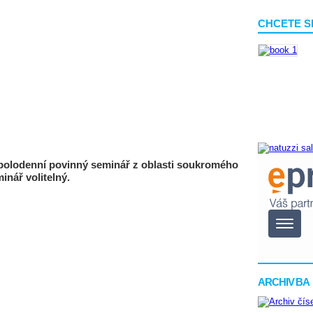
CHCETE S
 polodenní povinný seminář z oblasti soukromého
inář volitelný.
ARCHIV BA