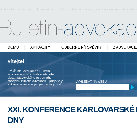
oficiální stránky odborného právnického časopisu české advokacie
DOMŮ
AKTUALITY
ODBORNÉ PŘÍSPĚVKY
Z ADVOKACI
vítejte!
Právě jste vstoupili na Bulletin
advokacie online. Naleznete zde
obsah stavovského odborného
časopisu Bulletin advokacie i příspěvky
VYHLEDAT NA WEBU
exklusivně určené jen pro tento portál.
XXI. KONFERENCE KARLOVARSKÉ
DNY