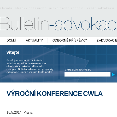
oficiální stránky odborného právnického časopisu české advokacie
DOMŮ
AKTUALITY
ODBORNÉ PŘÍSPĚVKY
Z ADVOKACI
vítejte!
Právě jste vstoupili na Bulletin
advokacie online. Naleznete zde
obsah stavovského odborného
časopisu Bulletin advokacie i příspěvky
VYHLEDAT NA WEBU
exklusivně určené jen pro tento portál.
VÝROČNÍ KONFERENCE CWLA
15.5.2014, Praha