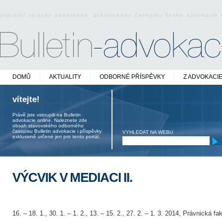
oficiální stránky odborného právnického časopisu české advokacie
DOMŮ
AKTUALITY
ODBORNÉ PŘÍSPĚVKY
Z ADVOKACI
vítejte!
Právě jste vstoupili na Bulletin
advokacie online. Naleznete zde
obsah stavovského odborného
časopisu Bulletin advokacie i příspěvky
VYHLEDAT NA WEBU
exklusivně určené jen pro tento portál.
VÝCVIK V MEDIACI II.
16. – 18. 1., 30. 1. – 1. 2., 13. – 15. 2., 27. 2. – 1. 3. 2014, Právnická 