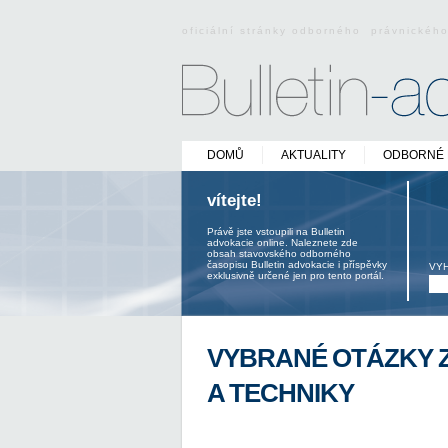
oficiální stránky odborného právnickéh
DOMŮ
AKTUALITY
ODBORNÉ 
vítejte!
Právě jste vstoupili na Bulletin
advokacie online. Naleznete zde
obsah stavovského odborného
časopisu Bulletin advokacie i příspěvky
VY
exklusivně určené jen pro tento portál.
VYBRANÉ OTÁZKY Z
A TECHNIKY