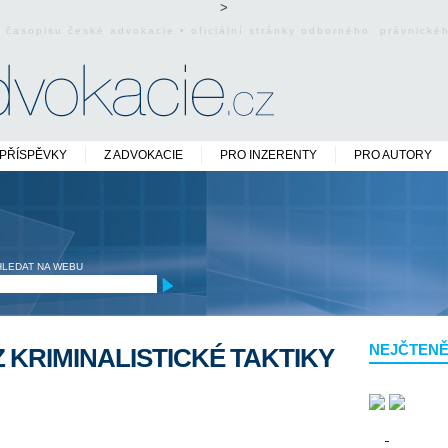
>
o časopisu české advokacie • oficiální stránky odborného právnick
PŘÍSPĚVKY
Z ADVOKACIE
PRO INZERENTY
PRO AUTORY
HLEDAT NA WEBU
NEJČTENĚ
 KRIMINALISTICKÉ TAKTIKY