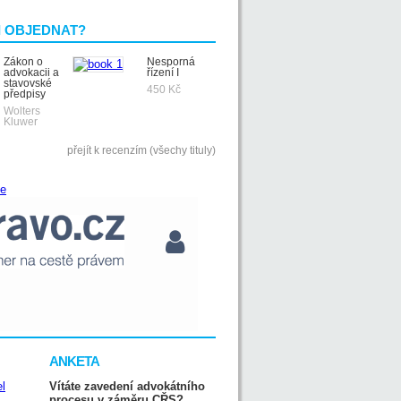
I OBJEDNAT?
Zákon o
Nesporná
advokacii a
řízení I
stavovské
450 Kč
předpisy
Wolters
Kluwer
přejít k recenzím (všechy tituly)
ANKETA
Vítáte zavedení advokátního
procesu v záměru CŘS?