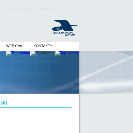
ého časopisu české advokacie
WEB ČAK
KONTAKTY
JŠÍ