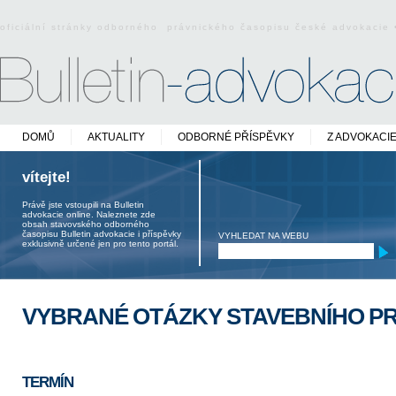
oficiální stránky odborného právnického časopisu české advokacie
DOMŮ
AKTUALITY
ODBORNÉ PŘÍSPĚVKY
Z ADVOKACI
vítejte!
Právě jste vstoupili na Bulletin
advokacie online. Naleznete zde
obsah stavovského odborného
časopisu Bulletin advokacie i příspěvky
VYHLEDAT NA WEBU
exklusivně určené jen pro tento portál.
VYBRANÉ OTÁZKY STAVEBNÍHO P
TERMÍN