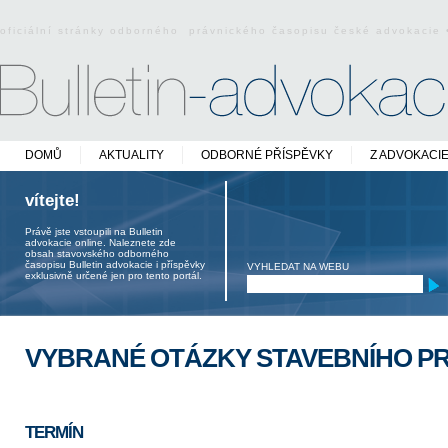
oficiální stránky odborného právnického časopisu české advokacie
DOMŮ
AKTUALITY
ODBORNÉ PŘÍSPĚVKY
Z ADVOKACI
vítejte!
Právě jste vstoupili na Bulletin
advokacie online. Naleznete zde
obsah stavovského odborného
časopisu Bulletin advokacie i příspěvky
VYHLEDAT NA WEBU
exklusivně určené jen pro tento portál.
VYBRANÉ OTÁZKY STAVEBNÍHO P
TERMÍN