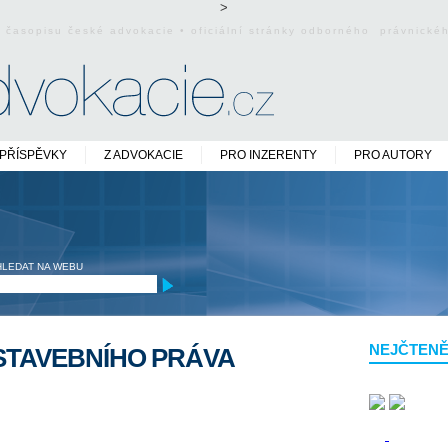
>
o časopisu české advokacie • oficiální stránky odborného právnick
PŘÍSPĚVKY
Z ADVOKACIE
PRO INZERENTY
PRO AUTORY
HLEDAT NA WEBU
NEJČTENĚ
STAVEBNÍHO PRÁVA