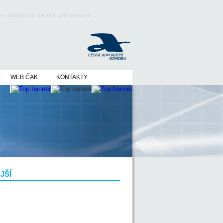
ého časopisu české advokacie
WEB ČAK
KONTAKTY
JŠÍ