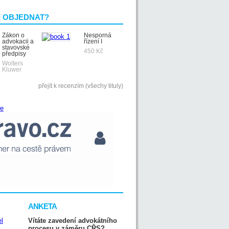
I OBJEDNAT?
Zákon o
Nesporná
advokacii a
řízení I
stavovské
450 Kč
předpisy
Wolters
Kluwer
přejít k recenzím (všechy tituly)
ANKETA
Vítáte zavedení advokátního
procesu v záměru CŘS?