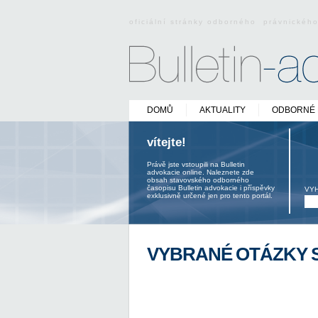
oficiální stránky odborného právnickéh
DOMŮ
AKTUALITY
ODBORNÉ 
vítejte!
Právě jste vstoupili na Bulletin
advokacie online. Naleznete zde
obsah stavovského odborného
časopisu Bulletin advokacie i příspěvky
VY
exklusivně určené jen pro tento portál.
VYBRANÉ OTÁZKY 