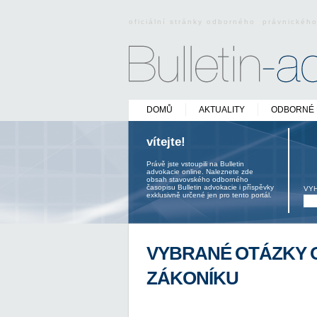
oficiální stránky odborného právnickéh
DOMŮ
AKTUALITY
ODBORNÉ 
vítejte!
Právě jste vstoupili na Bulletin
advokacie online. Naleznete zde
obsah stavovského odborného
časopisu Bulletin advokacie i příspěvky
VY
exklusivně určené jen pro tento portál.
VYBRANÉ OTÁZKY 
ZÁKONÍKU