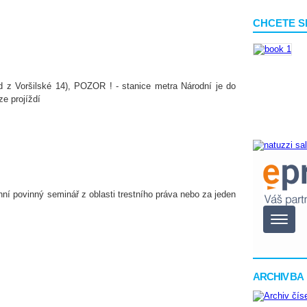
CHCETE S
d z Voršilské 14), POZOR ! - stanice metra Národní je do
ze projíždí
nní povinný seminář z oblasti trestního práva nebo za jeden
ARCHIV BA