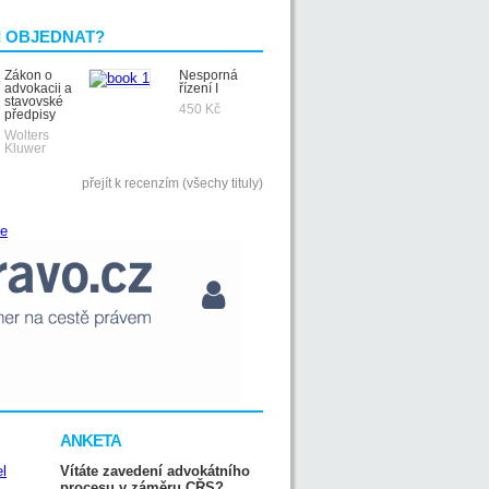
I OBJEDNAT?
Zákon o
Nesporná
advokacii a
řízení I
stavovské
450 Kč
předpisy
Wolters
Kluwer
přejít k recenzím (všechy tituly)
ANKETA
Vítáte zavedení advokátního
procesu v záměru CŘS?