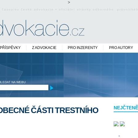
>
o časopisu české advokacie • oficiální stránky odborného právnick
PŘÍSPĚVKY
Z ADVOKACIE
PRO INZERENTY
PRO AUTORY
HLEDAT NA WEBU
NEJČTENĚ
OBECNÉ ČÁSTI TRESTNÍHO