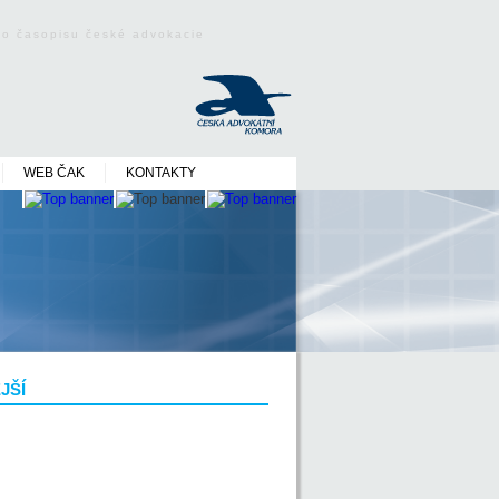
ého časopisu české advokacie
WEB ČAK
KONTAKTY
JŠÍ