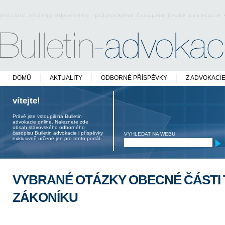
oficiální stránky odborného právnického časopisu české advokacie
DOMŮ
AKTUALITY
ODBORNÉ PŘÍSPĚVKY
Z ADVOKACI
vítejte!
Právě jste vstoupili na Bulletin
advokacie online. Naleznete zde
obsah stavovského odborného
časopisu Bulletin advokacie i příspěvky
VYHLEDAT NA WEBU
exklusivně určené jen pro tento portál.
VYBRANÉ OTÁZKY OBECNÉ ČÁSTI
ZÁKONÍKU