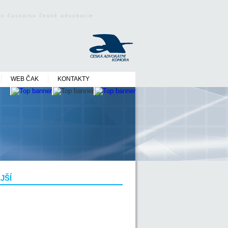
ého časopisu české advokacie
WEB ČAK
KONTAKTY
JŠÍ