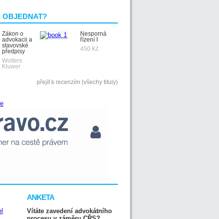
I OBJEDNAT?
Zákon o
Nesporná
advokacii a
řízení I
stavovské
450 Kč
předpisy
Wolters
Kluwer
přejít k recenzím (všechy tituly)
ANKETA
Vítáte zavedení advokátního
procesu v záměru CŘS?