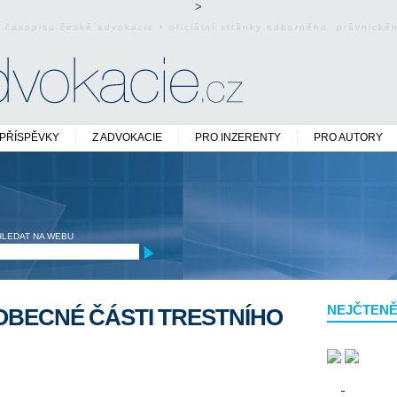
>
o časopisu české advokacie • oficiální stránky odborného právnick
PŘÍSPĚVKY
Z ADVOKACIE
PRO INZERENTY
PRO AUTORY
HLEDAT NA WEBU
NEJČTENĚ
OBECNÉ ČÁSTI TRESTNÍHO