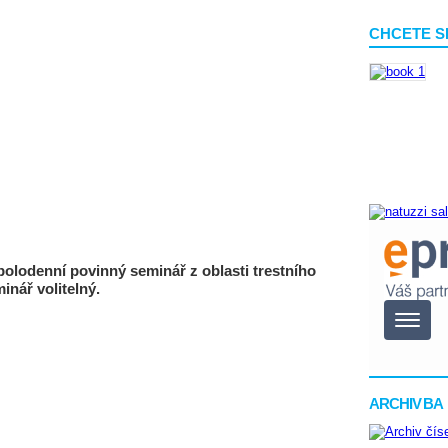
CHCETE S
polodenní povinný seminář z oblasti trestního
inář volitelný.
ARCHIV BA