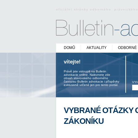
oficiální stránky odborného právnickéh
DOMŮ
AKTUALITY
ODBORNÉ 
vítejte!
Právě jste vstoupili na Bulletin
advokacie online. Naleznete zde
obsah stavovského odborného
časopisu Bulletin advokacie i příspěvky
VY
exklusivně určené jen pro tento portál.
VYBRANÉ OTÁZKY 
ZÁKONÍKU