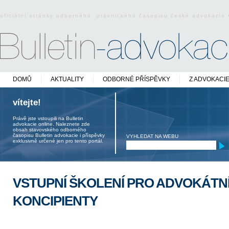
oficiální stránky odborného právnického časopisu české advokacie
DOMŮ
AKTUALITY
ODBORNÉ PŘÍSPĚVKY
Z ADVOKACI
vítejte!
Právě jste vstoupili na Bulletin
advokacie online. Naleznete zde
obsah stavovského odborného
časopisu Bulletin advokacie i příspěvky
VYHLEDAT NA WEBU
exklusivně určené jen pro tento portál.
VSTUPNÍ ŠKOLENÍ PRO ADVOKÁTN
KONCIPIENTY