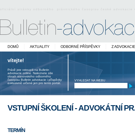
oficiální stránky odborného právnického časopisu české advokacie
DOMŮ
AKTUALITY
ODBORNÉ PŘÍSPĚVKY
Z ADVOKACI
vítejte!
Právě jste vstoupili na Bulletin
advokacie online. Naleznete zde
obsah stavovského odborného
časopisu Bulletin advokacie i příspěvky
VYHLEDAT NA WEBU
exklusivně určené jen pro tento portál.
VSTUPNÍ ŠKOLENÍ - ADVOKÁTNÍ P
TERMÍN