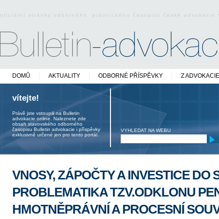
oficiální stránky odborného právnického časopisu české advokacie
DOMŮ
AKTUALITY
ODBORNÉ PŘÍSPĚVKY
Z ADVOKACI
vítejte!
Právě jste vstoupili na Bulletin
advokacie online. Naleznete zde
obsah stavovského odborného
časopisu Bulletin advokacie i příspěvky
VYHLEDAT NA WEBU
exklusivně určené jen pro tento portál.
VNOSY, ZÁPOČTY A INVESTICE DO 
PROBLEMATIKA TZV.ODKLONU PENĚ
HMOTNĚPRÁVNÍ A PROCESNÍ SOUV