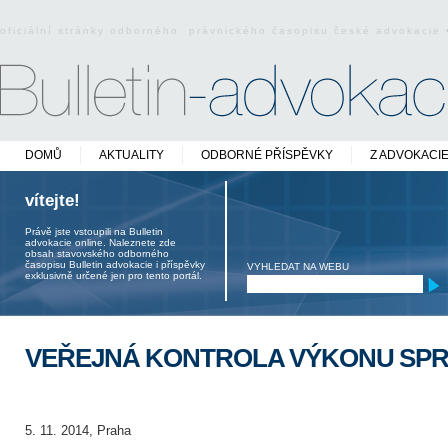
oficiální stránky odborného právnického časopisu české advokacie
DOMŮ
AKTUALITY
ODBORNÉ PŘÍSPĚVKY
Z ADVOKACI
vítejte!
Právě jste vstoupili na Bulletin
advokacie online. Naleznete zde
obsah stavovského odborného
časopisu Bulletin advokacie i příspěvky
VYHLEDAT NA WEBU
exklusivně určené jen pro tento portál.
VEŘEJNÁ KONTROLA VÝKONU SPR
5. 11. 2014, Praha