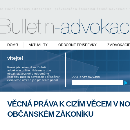
oficiální stránky odborného právnického časopisu české advokacie
DOMŮ
AKTUALITY
ODBORNÉ PŘÍSPĚVKY
Z ADVOKACI
vítejte!
Právě jste vstoupili na Bulletin
advokacie online. Naleznete zde
obsah stavovského odborného
časopisu Bulletin advokacie i příspěvky
VYHLEDAT NA WEBU
exklusivně určené jen pro tento portál.
VĚCNÁ PRÁVA K CIZÍM VĚCEM V N
OBČANSKÉM ZÁKONÍKU