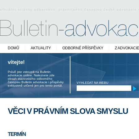
oficiální stránky odborného právnického časopisu české advokacie
DOMŮ
AKTUALITY
ODBORNÉ PŘÍSPĚVKY
Z ADVOKACI
vítejte!
Právě jste vstoupili na Bulletin
advokacie online. Naleznete zde
obsah stavovského odborného
časopisu Bulletin advokacie i příspěvky
VYHLEDAT NA WEBU
exklusivně určené jen pro tento portál.
VĚCI V PRÁVNÍM SLOVA SMYSLU
TERMÍN