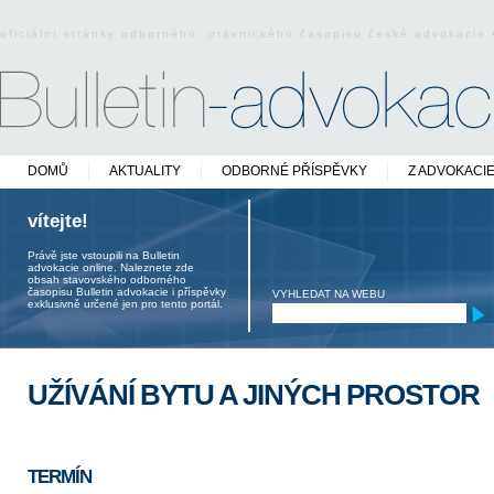
oficiální stránky odborného právnického časopisu české advokacie
DOMŮ
AKTUALITY
ODBORNÉ PŘÍSPĚVKY
Z ADVOKACI
vítejte!
Právě jste vstoupili na Bulletin
advokacie online. Naleznete zde
obsah stavovského odborného
časopisu Bulletin advokacie i příspěvky
VYHLEDAT NA WEBU
exklusivně určené jen pro tento portál.
UŽÍVÁNÍ BYTU A JINÝCH PROSTOR
TERMÍN