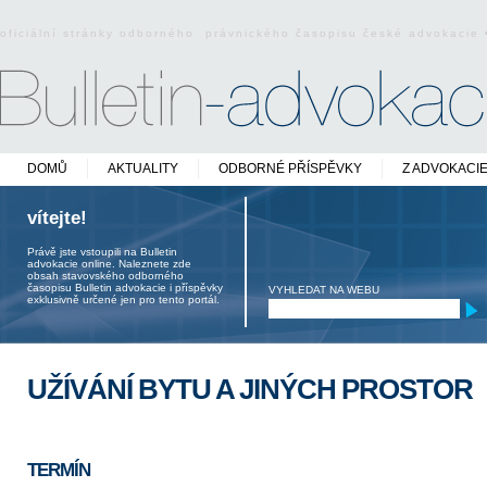
oficiální stránky odborného právnického časopisu české advokacie
DOMŮ
AKTUALITY
ODBORNÉ PŘÍSPĚVKY
Z ADVOKACI
vítejte!
Právě jste vstoupili na Bulletin
advokacie online. Naleznete zde
obsah stavovského odborného
časopisu Bulletin advokacie i příspěvky
VYHLEDAT NA WEBU
exklusivně určené jen pro tento portál.
UŽÍVÁNÍ BYTU A JINÝCH PROSTOR
TERMÍN