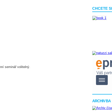
CHCETE S
ní seminář volitelný.
ARCHIV BA