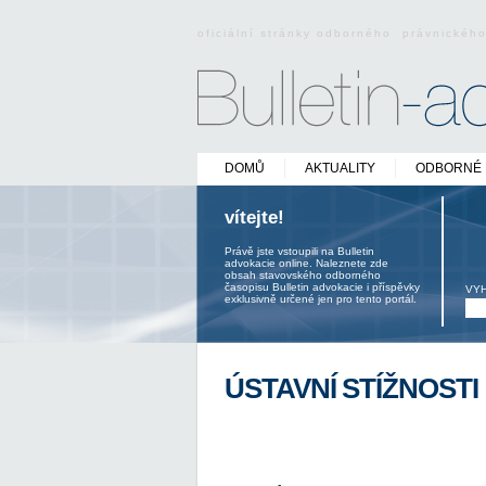
oficiální stránky odborného právnickéh
DOMŮ
AKTUALITY
ODBORNÉ 
vítejte!
Právě jste vstoupili na Bulletin
advokacie online. Naleznete zde
obsah stavovského odborného
časopisu Bulletin advokacie i příspěvky
VY
exklusivně určené jen pro tento portál.
ÚSTAVNÍ STÍŽNOSTI