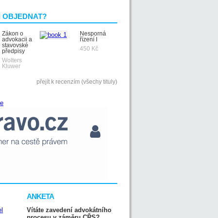
I OBJEDNAT?
Zákon o
Nesporná
advokacii a
řízení I
stavovské
450 Kč
předpisy
Wolters
Kluwer
přejít k recenzím (všechy tituly)
ANKETA
Vítáte zavedení advokátního
procesu v záměru CŘS?