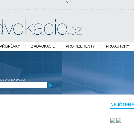
>
o časopisu české advokacie • oficiální stránky odborného právnick
PŘÍSPĚVKY
Z ADVOKACIE
PRO INZERENTY
PRO AUTORY
HLEDAT NA WEBU
NEJČTENĚ