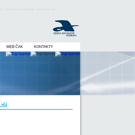
ého časopisu české advokacie
WEB ČAK
KONTAKTY
JŠÍ