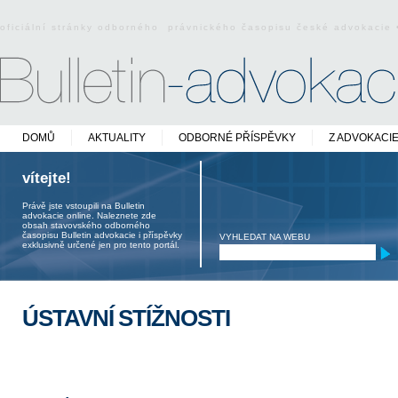
oficiální stránky odborného právnického časopisu české advokacie
DOMŮ
AKTUALITY
ODBORNÉ PŘÍSPĚVKY
Z ADVOKACI
vítejte!
Právě jste vstoupili na Bulletin
advokacie online. Naleznete zde
obsah stavovského odborného
časopisu Bulletin advokacie i příspěvky
VYHLEDAT NA WEBU
exklusivně určené jen pro tento portál.
ÚSTAVNÍ STÍŽNOSTI