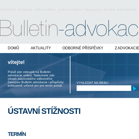
oficiální stránky odborného právnického časopisu české advokacie
DOMŮ
AKTUALITY
ODBORNÉ PŘÍSPĚVKY
Z ADVOKACI
vítejte!
Právě jste vstoupili na Bulletin
advokacie online. Naleznete zde
obsah stavovského odborného
časopisu Bulletin advokacie i příspěvky
VYHLEDAT NA WEBU
exklusivně určené jen pro tento portál.
ÚSTAVNÍ STÍŽNOSTI
TERMÍN