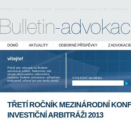
oficiální stránky odborného právnického časopisu české advokacie
DOMŮ
AKTUALITY
ODBORNÉ PŘÍSPĚVKY
Z ADVOKACI
vítejte!
Právě jste vstoupili na Bulletin
advokacie online. Naleznete zde
obsah stavovského odborného
časopisu Bulletin advokacie i příspěvky
VYHLEDAT NA WEBU
exklusivně určené jen pro tento portál.
TŘETÍ ROČNÍK MEZINÁRODNÍ KON
INVESTIČNÍ ARBITRÁŽI 2013