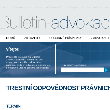
oficiální stránky odborného právnického časopisu české advokacie
DOMŮ
AKTUALITY
ODBORNÉ PŘÍSPĚVKY
Z ADVOKACI
vítejte!
Právě jste vstoupili na Bulletin
advokacie online. Naleznete zde
obsah stavovského odborného
časopisu Bulletin advokacie i příspěvky
VYHLEDAT NA WEBU
exklusivně určené jen pro tento portál.
TRESTNÍ ODPOVĚDNOST PRÁVNIC
TERMÍN