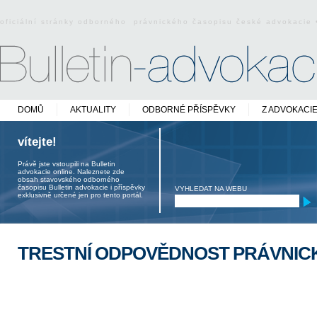
oficiální stránky odborného právnického časopisu české advokacie
DOMŮ
AKTUALITY
ODBORNÉ PŘÍSPĚVKY
Z ADVOKACI
vítejte!
Právě jste vstoupili na Bulletin
advokacie online. Naleznete zde
obsah stavovského odborného
časopisu Bulletin advokacie i příspěvky
VYHLEDAT NA WEBU
exklusivně určené jen pro tento portál.
TRESTNÍ ODPOVĚDNOST PRÁVNIC