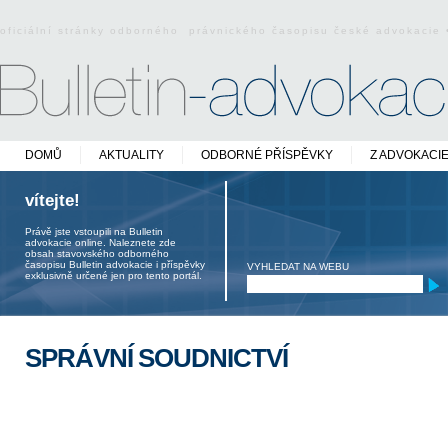
oficiální stránky odborného právnického časopisu české advokacie
DOMŮ
AKTUALITY
ODBORNÉ PŘÍSPĚVKY
Z ADVOKACI
vítejte!
Právě jste vstoupili na Bulletin
advokacie online. Naleznete zde
obsah stavovského odborného
časopisu Bulletin advokacie i příspěvky
VYHLEDAT NA WEBU
exklusivně určené jen pro tento portál.
SPRÁVNÍ SOUDNICTVÍ