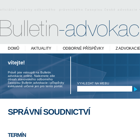
oficiální stránky odborného právnického časopisu české advokacie
DOMŮ
AKTUALITY
ODBORNÉ PŘÍSPĚVKY
Z ADVOKACI
vítejte!
Právě jste vstoupili na Bulletin
advokacie online. Naleznete zde
obsah stavovského odborného
časopisu Bulletin advokacie i příspěvky
VYHLEDAT NA WEBU
exklusivně určené jen pro tento portál.
SPRÁVNÍ SOUDNICTVÍ
TERMÍN