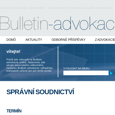
oficiální stránky odborného právnického časopisu české advokacie
DOMŮ
AKTUALITY
ODBORNÉ PŘÍSPĚVKY
Z ADVOKACI
vítejte!
Právě jste vstoupili na Bulletin
advokacie online. Naleznete zde
obsah stavovského odborného
časopisu Bulletin advokacie i příspěvky
VYHLEDAT NA WEBU
exklusivně určené jen pro tento portál.
SPRÁVNÍ SOUDNICTVÍ
TERMÍN