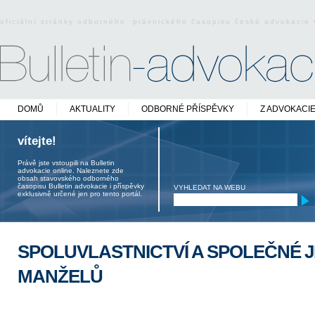
oficiální stránky odborného právnického časopisu české advokacie
DOMŮ
AKTUALITY
ODBORNÉ PŘÍSPĚVKY
Z ADVOKACI
vítejte!
Právě jste vstoupili na Bulletin
advokacie online. Naleznete zde
obsah stavovského odborného
časopisu Bulletin advokacie i příspěvky
VYHLEDAT NA WEBU
exklusivně určené jen pro tento portál.
SPOLUVLASTNICTVÍ A SPOLEČNÉ 
MANŽELŮ