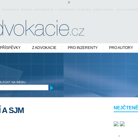
>
o časopisu české advokacie • oficiální stránky odborného právnick
PŘÍSPĚVKY
Z ADVOKACIE
PRO INZERENTY
PRO AUTORY
HLEDAT NA WEBU
NEJČTENĚ
 A SJM