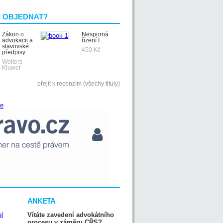
I OBJEDNAT?
Zákon o
Nesporná
advokacii a
řízení I
stavovské
450 Kč
předpisy
Wolters
Kluwer
přejít k recenzím (všechy tituly)
ANKETA
Vítáte zavedení advokátního
procesu v záměru CŘS?