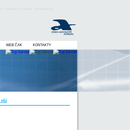
ého časopisu české advokacie
WEB ČAK
KONTAKTY
JŠÍ