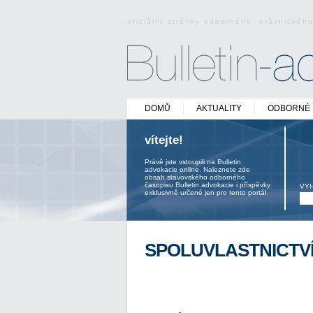
oficiální stránky odborného právnickéh
DOMŮ
AKTUALITY
ODBORNÉ 
vítejte!
Právě jste vstoupili na Bulletin
advokacie online. Naleznete zde
obsah stavovského odborného
časopisu Bulletin advokacie i příspěvky
VY
exklusivně určené jen pro tento portál.
SPOLUVLASTNICTVÍ