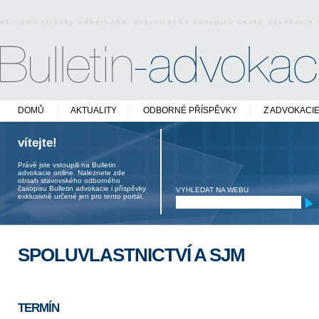
oficiální stránky odborného právnického časopisu české advokacie
DOMŮ
AKTUALITY
ODBORNÉ PŘÍSPĚVKY
Z ADVOKACI
vítejte!
Právě jste vstoupili na Bulletin
advokacie online. Naleznete zde
obsah stavovského odborného
časopisu Bulletin advokacie i příspěvky
VYHLEDAT NA WEBU
exklusivně určené jen pro tento portál.
SPOLUVLASTNICTVÍ A SJM
TERMÍN