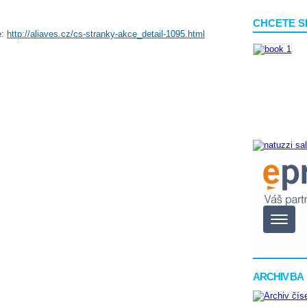
CHCETE S
e:
http://aliaves.cz/cs-stranky-akce_detail-1095.html
ARCHIV BA