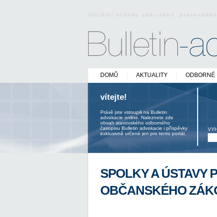
oficiální stránky odborného právnickéh
DOMŮ
AKTUALITY
ODBORNÉ 
vítejte!
Právě jste vstoupili na Bulletin
advokacie online. Naleznete zde
obsah stavovského odborného
časopisu Bulletin advokacie i příspěvky
VY
exklusivně určené jen pro tento portál.
SPOLKY A ÚSTAVY 
OBČANSKÉHO ZÁK