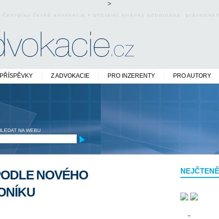
>
o časopisu české advokacie • oficiální stránky odborného právnick
PŘÍSPĚVKY
Z ADVOKACIE
PRO INZERENTY
PRO AUTORY
HLEDAT NA WEBU
NEJČTENĚ
PODLE NOVÉHO
ONÍKU