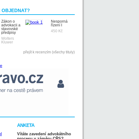
I OBJEDNAT?
Zákon o
Nesporná
advokacii a
řízení I
stavovské
450 Kč
předpisy
Wolters
Kluwer
přejít k recenzím (všechy tituly)
ANKETA
Vítáte zavedení advokátního
procesu v záměru CŘS?