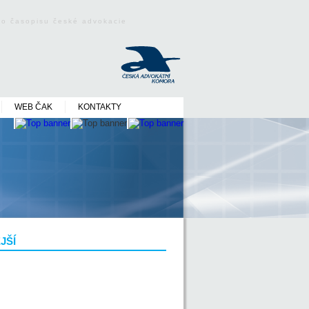
ého časopisu české advokacie
WEB ČAK
KONTAKTY
JŠÍ