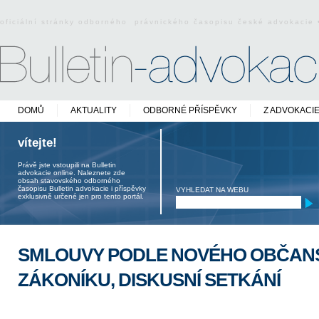
oficiální stránky odborného právnického časopisu české advokacie
DOMŮ
AKTUALITY
ODBORNÉ PŘÍSPĚVKY
Z ADVOKACI
vítejte!
Právě jste vstoupili na Bulletin
advokacie online. Naleznete zde
obsah stavovského odborného
časopisu Bulletin advokacie i příspěvky
VYHLEDAT NA WEBU
exklusivně určené jen pro tento portál.
SMLOUVY PODLE NOVÉHO OBČAN
ZÁKONÍKU, DISKUSNÍ SETKÁNÍ