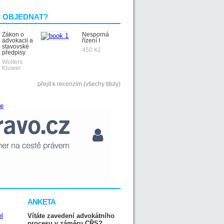
I OBJEDNAT?
Zákon o
Nesporná
advokacii a
řízení I
stavovské
450 Kč
předpisy
Wolters
Kluwer
přejít k recenzím (všechy tituly)
ANKETA
Vítáte zavedení advokátního
procesu v záměru CŘS?