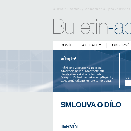
oficiální stránky odborného právnickéh
DOMŮ
AKTUALITY
ODBORNÉ 
vítejte!
Právě jste vstoupili na Bulletin
advokacie online. Naleznete zde
obsah stavovského odborného
časopisu Bulletin advokacie i příspěvky
VY
exklusivně určené jen pro tento portál.
SMLOUVA O DÍLO
TERMÍN