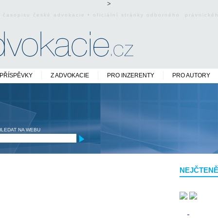
>
o časopisu české advokacie • oficiální stránky odborného právnick
PŘÍSPĚVKY
Z ADVOKACIE
PRO INZERENTY
PRO AUTORY
HLEDAT NA WEBU
NEJČTENĚ