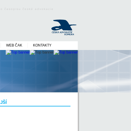
ého časopisu české advokacie
WEB ČAK
KONTAKTY
JŠÍ