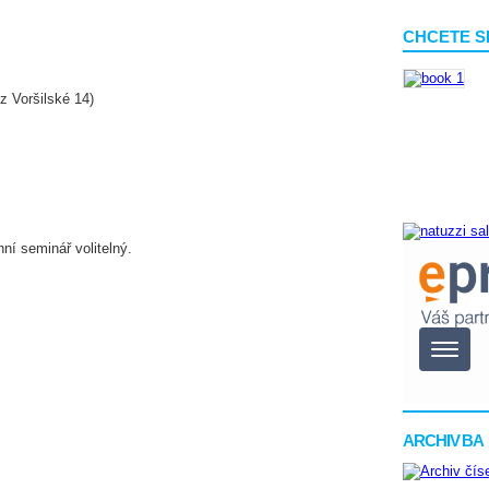
CHCETE S
z Voršilské 14)
ní seminář volitelný.
ARCHIV BA