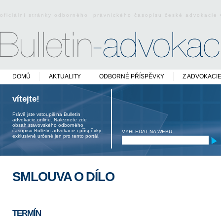
oficiální stránky odborného právnického časopisu české advokacie
DOMŮ
AKTUALITY
ODBORNÉ PŘÍSPĚVKY
Z ADVOKACI
vítejte!
Právě jste vstoupili na Bulletin
advokacie online. Naleznete zde
obsah stavovského odborného
časopisu Bulletin advokacie i příspěvky
VYHLEDAT NA WEBU
exklusivně určené jen pro tento portál.
SMLOUVA O DÍLO
TERMÍN