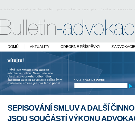
oficiální stránky odborného právnického časopisu české advokacie
DOMŮ
AKTUALITY
ODBORNÉ PŘÍSPĚVKY
Z ADVOKACI
vítejte!
Právě jste vstoupili na Bulletin
advokacie online. Naleznete zde
obsah stavovského odborného
časopisu Bulletin advokacie i příspěvky
VYHLEDAT NA WEBU
exklusivně určené jen pro tento portál.
SEPISOVÁNÍ SMLUV A DALŠÍ ČINNO
JSOU SOUČÁSTÍ VÝKONU ADVOKA