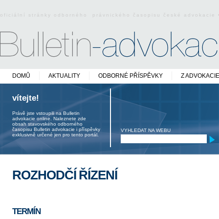
oficiální stránky odborného právnického časopisu české advokacie
DOMŮ
AKTUALITY
ODBORNÉ PŘÍSPĚVKY
Z ADVOKACI
vítejte!
Právě jste vstoupili na Bulletin
advokacie online. Naleznete zde
obsah stavovského odborného
časopisu Bulletin advokacie i příspěvky
VYHLEDAT NA WEBU
exklusivně určené jen pro tento portál.
ROZHODČÍ ŘÍZENÍ
TERMÍN