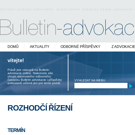
oficiální stránky odborného právnického časopisu české advokacie
DOMŮ
AKTUALITY
ODBORNÉ PŘÍSPĚVKY
Z ADVOKACI
vítejte!
Právě jste vstoupili na Bulletin
advokacie online. Naleznete zde
obsah stavovského odborného
časopisu Bulletin advokacie i příspěvky
VYHLEDAT NA WEBU
exklusivně určené jen pro tento portál.
ROZHODČÍ ŘÍZENÍ
TERMÍN