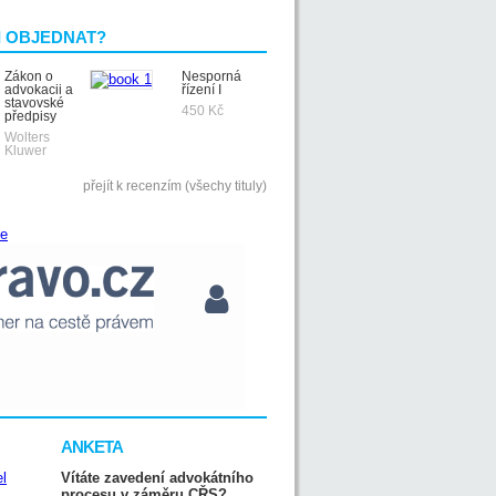
I OBJEDNAT?
Zákon o
Nesporná
advokacii a
řízení I
stavovské
450 Kč
předpisy
Wolters
Kluwer
přejít k recenzím (všechy tituly)
ANKETA
Vítáte zavedení advokátního
procesu v záměru CŘS?