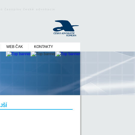
ého časopisu české advokacie
WEB ČAK
KONTAKTY
JŠÍ