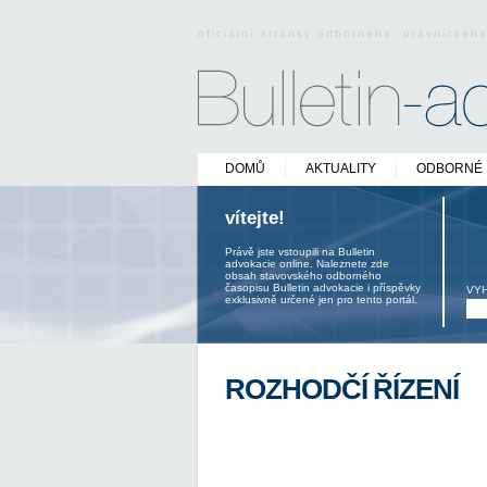
oficiální stránky odborného právnickéh
DOMŮ
AKTUALITY
ODBORNÉ 
vítejte!
Právě jste vstoupili na Bulletin
advokacie online. Naleznete zde
obsah stavovského odborného
časopisu Bulletin advokacie i příspěvky
VY
exklusivně určené jen pro tento portál.
ROZHODČÍ ŘÍZENÍ