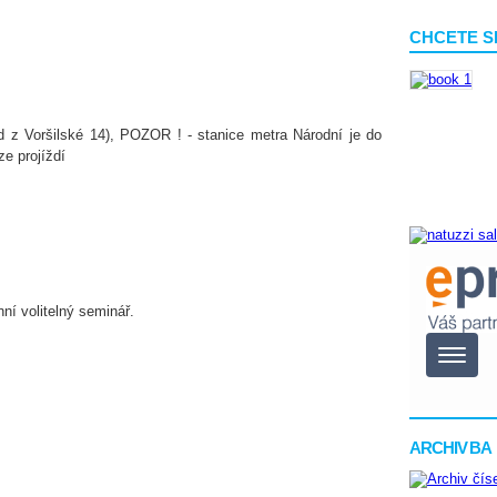
CHCETE S
d z Voršilské 14), POZOR ! - stanice metra Národní je do
ze projíždí
ní volitelný seminář.
ARCHIV BA