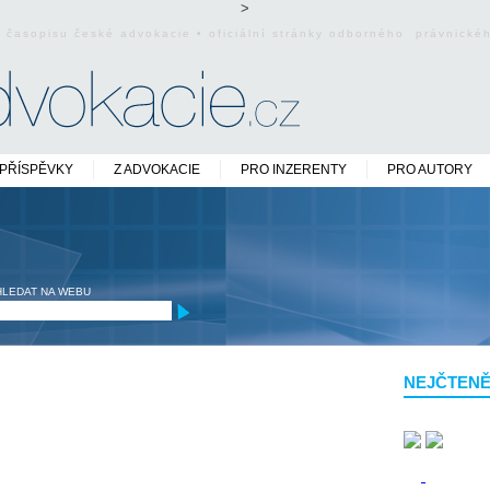
>
o časopisu české advokacie • oficiální stránky odborného právnick
PŘÍSPĚVKY
Z ADVOKACIE
PRO INZERENTY
PRO AUTORY
HLEDAT NA WEBU
NEJČTENĚ